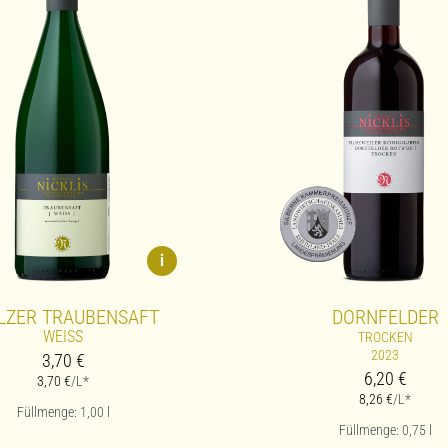
i
LZER TRAUBENSAFT
DORNFELDER
WEISS
TROCKEN
2023
3,70
€
6,20
€
3,70
€
/L*
8,26
€
/L*
Füllmenge: 1,00
l
Füllmenge: 0,75
l