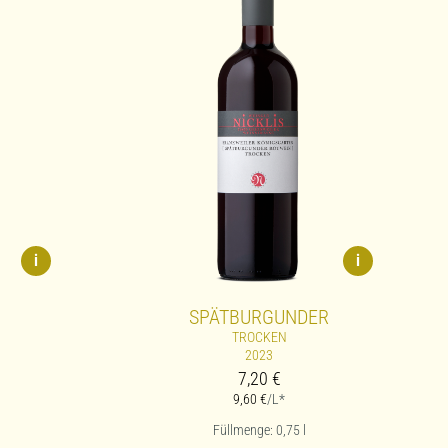
i
i
SPÄTBURGUNDER
TROCKEN
2023
7,20
€
9,60
€
/L*
Füllmenge: 0,75
l