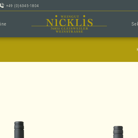
+49 (0)6345-1804
ine
Se