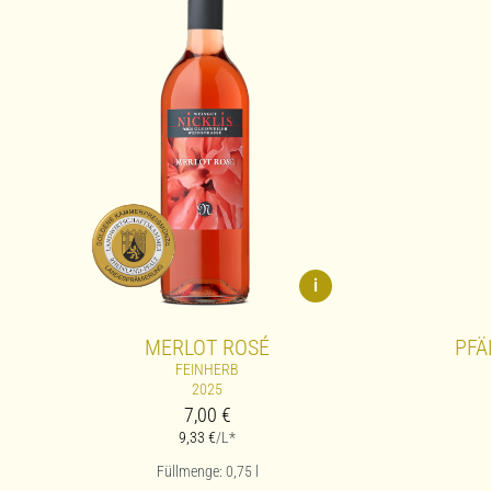
i
MERLOT ROSÉ
PFÄ
FEINHERB
2025
7,00
€
9,33
€
/L*
Füllmenge: 0,75
l