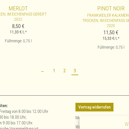
MERLOT
PINOT NOIR
EN, IM EICHENFASS GEREIFT
FRANKWEILER KALKMER
2022
TROCKEN, IM EICHENFASS G
8,50
€
2020
11,50
€
11,33
€
/L*
15,33
€
/L*
Füllmenge: 0,75
l
Füllmenge: 0,75
l
←
1
2
3
iten:
Vertrag widerrufen
Freitag von 8.00 bis 12.00 Uhr
30 bis 18.00 Uhr,
Mein Konto
 9.00 bis 17.00 Uhr.
W
Widerrufsbelehrung
nische Voranmeldung ist