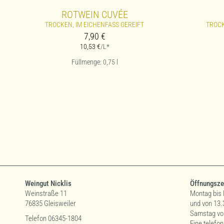
ROTWEIN CUVÉE
TROCKEN, IM EICHENFASS GEREIFT
TROCK
7,90
€
10,53
€
/L*
Füllmenge: 0,75
l
Weingut Nicklis
Öffnungsze
Weinstraße 11
Montag bis 
76835 Gleisweiler
und von 13.
Samstag von
Telefon 06345-1804
Eine telefo